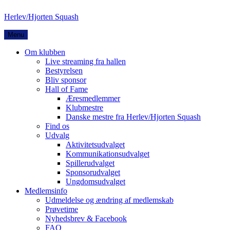
Herlev/Hjorten Squash
Facebook
Instagram
YouTube
Menu
Om klubben
Live streaming fra hallen
Bestyrelsen
Bliv sponsor
Hall of Fame
Æresmedlemmer
Klubmestre
Danske mestre fra Herlev/Hjorten Squash
Find os
Udvalg
Aktivitetsudvalget
Kommunikationsudvalget
Spillerudvalget
Sponsorudvalget
Ungdomsudvalget
Medlemsinfo
Udmeldelse og ændring af medlemskab
Prøvetime
Nyhedsbrev & Facebook
FAQ