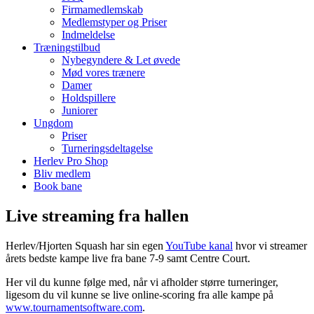
Firmamedlemskab
Medlemstyper og Priser
Indmeldelse
Træningstilbud
Nybegyndere & Let øvede
Mød vores trænere
Damer
Holdspillere
Juniorer
Ungdom
Priser
Turneringsdeltagelse
Herlev Pro Shop
Bliv medlem
Book bane
Live streaming fra hallen
Herlev/Hjorten Squash har sin egen
YouTube kanal
hvor vi streamer
årets bedste kampe live fra bane 7-9 samt Centre Court.
Her vil du kunne følge med, når vi afholder større turneringer,
ligesom du vil kunne se live online-scoring fra alle kampe på
www.tournamentsoftware.com
.