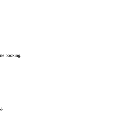
ane booking.
g.