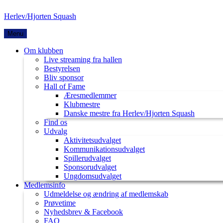
Herlev/Hjorten Squash
Menu
Om klubben
Live streaming fra hallen
Bestyrelsen
Bliv sponsor
Hall of Fame
Æresmedlemmer
Klubmestre
Danske mestre fra Herlev/Hjorten Squash
Find os
Udvalg
Aktivitetsudvalget
Kommunikationsudvalget
Spillerudvalget
Sponsorudvalget
Ungdomsudvalget
Medlemsinfo
Udmeldelse og ændring af medlemskab
Prøvetime
Nyhedsbrev & Facebook
FAQ