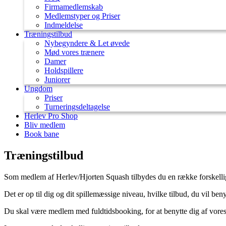
Firmamedlemskab
Medlemstyper og Priser
Indmeldelse
Træningstilbud
Nybegyndere & Let øvede
Mød vores trænere
Damer
Holdspillere
Juniorer
Ungdom
Priser
Turneringsdeltagelse
Herlev Pro Shop
Bliv medlem
Book bane
Træningstilbud
Som medlem af Herlev/Hjorten Squash tilbydes du en række forskellig
Det er op til dig og dit spillemæssige niveau, hvilke tilbud, du vil beny
Du skal være medlem med fuldtidsbooking, for at benytte dig af vores